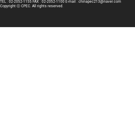
TEL : 02-2052-1155 FAX : 02-2052-1100 E-mail : chinapec213@naver.com
Copyright ⓒ CPEC. All rights reserved.